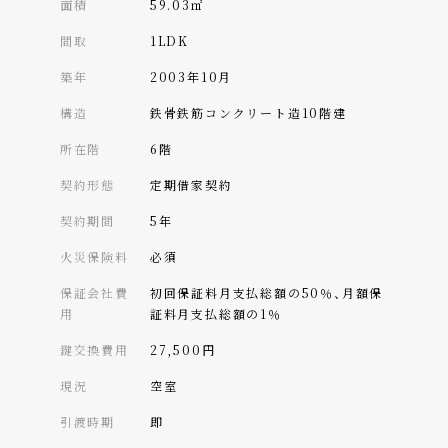
面積
59.03㎡
間取
1LDK
築年
2003年10月
構造
鉄骨鉄筋コンクリート造10階建
所在階
6階
契約形態
定期借家契約
契約期間
5年
火災保険料
必須
保証会社費
初回保証料月支払総額の50％、月額保
用
証料月支払総額の1％
鍵交換費用
27,500円
現況
空室
引渡時期
即