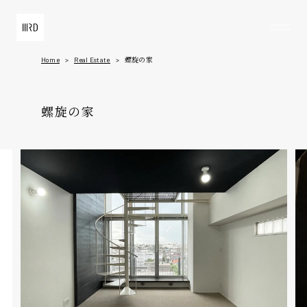
Home
Real Estate
螺旋の家
Home
螺旋の家
About
Architects
Real Estate
Construction