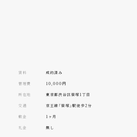
賃料
成約済み
管理費
10,000円
所在地
東京都渋谷区笹塚1丁目
交通
京王線『笹塚』駅徒歩2分
敷金
1ヶ月
礼金
無し